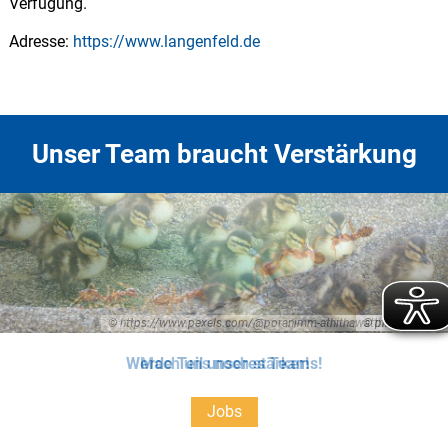
Verfügung.
Adresse:
https://www.langenfeld.de
Unser Team braucht Verstärkung
© https://www.pexels.com/@poranimm-athithawatthee-284222
© pixabay.com
Werde Teil unseres Teams!
Mach uns noch stärker!
Jobs
Jobs