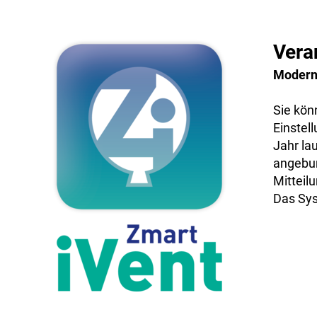
Vera
Modern
Sie kön
Einstel
Jahr la
angebun
Mitteil
Das Sys