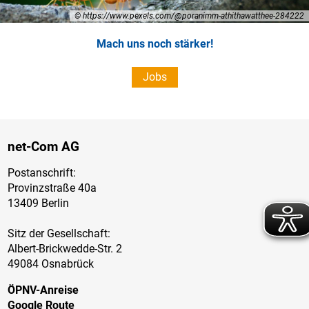
© https://www.pexels.com/@poranimm-athithawatthee-284222
© pixabay.com
Werde Teil unseres Teams!
Mach uns noch stärker!
Jobs
Jobs
net-Com AG
Postanschrift:
Provinzstraße 40a
13409 Berlin
Sitz der Gesellschaft:
Albert-Brickwedde-Str. 2
49084 Osnabrück
ÖPNV-Anreise
Google Route