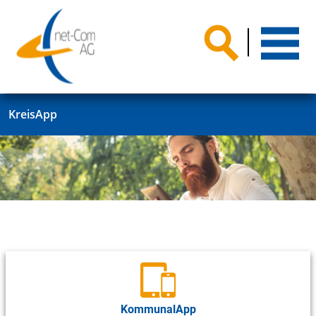
KreisApp
KommunalApp