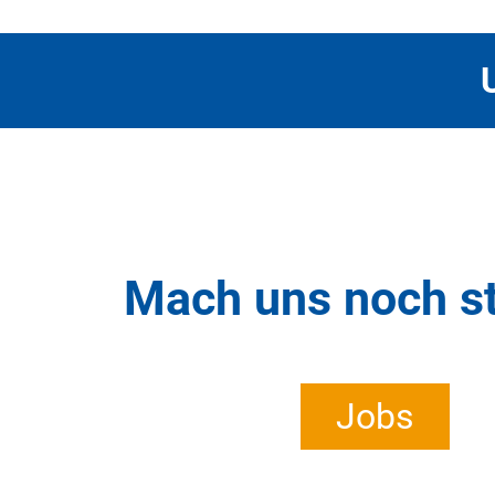
Werde Teil unsere
Mach uns noch st
Jobs
Jobs