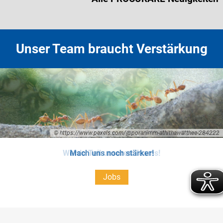
Unser Team braucht Verstärkung
© https://www.pexels.com/@poranimm-athithawatthee-284222
© pixabay.com
Werde Teil unseres Teams!
Mach uns noch stärker!
Jobs
Jobs