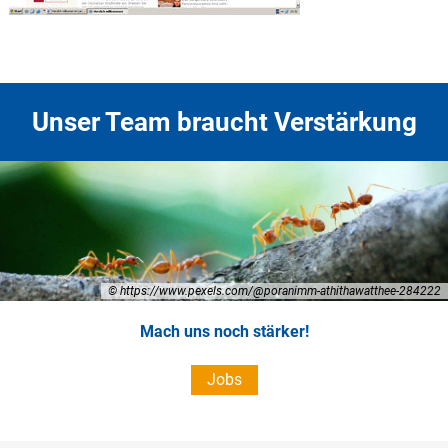
Unser Team braucht Verstärkung
© https://www.pexels.com/@poranimm-athithawatthee-284222
Mach uns noch stärker!
Jobs