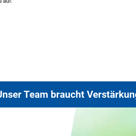
 auf:
Unser Team braucht Verstärkun