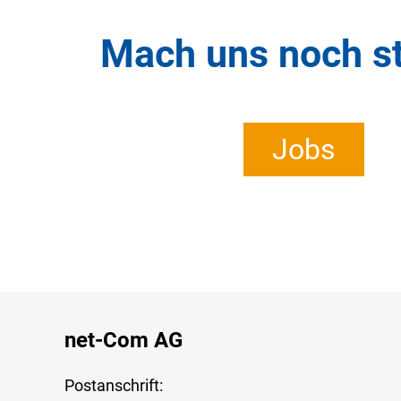
Werde Teil unsere
Mach uns noch st
Jobs
Jobs
net-Com AG
Postanschrift: