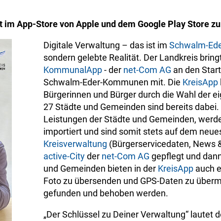
rt im App-Store von Apple und dem Google Play Store z
Digitale Verwaltung – das ist im
Schwalm-Ede
sondern gelebte Realität. Der Landkreis bring
KommunalApp
- der
net-Com AG
an den Start
Schwalm-Eder-Kommunen mit. Die
KreisApp
Bürgerinnen und Bürger durch die Wahl der 
27 Städte und Gemeinden sind bereits dabei. 
Leistungen der Städte und Gemeinden, werd
importiert und sind somit stets auf dem neue
Kreisverwaltung
(Bürgerservicedaten, News 
active-City
der
net-Com AG
gepflegt und dann
und Gemeinden bieten in der
KreisApp
auch e
Foto zu übersenden und GPS-Daten zu übermi
gefunden und behoben werden.
„Der Schlüssel zu Deiner Verwaltung“ lautet d