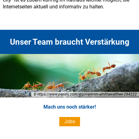
Internetseiten aktuell und informativ zu halten.
Unser Team braucht Verstärkung
© https://www.pexels.com/@poranimm-athithawatthee-284222
Mach uns noch stärker!
Jobs